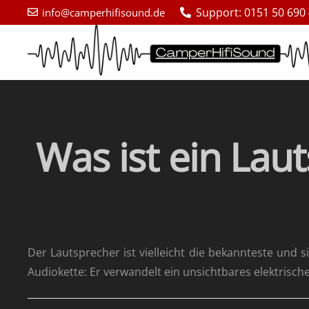
Support: 0151 50 690
info@camperhifisound.de
Was ist ein Lau
Der Lautsprecher ist vielleicht die bekannteste und
Audiokette: Er verwandelt ein unsichtbares elektrisch