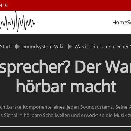
 416
Home
S
Start
Soundsystem-Wiki
Was ist ein Lautsprecher?
tsprecher? Der Wa
hörbar macht
 sichtbarste Komponente eines jeden Soundsystems. Seine A
es Signal in hörbare Schallwellen und erweckt so die Musik 