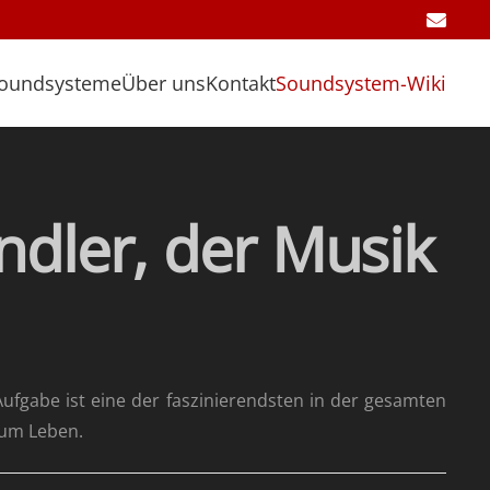
oundsysteme
Über uns
Kontakt
Soundsystem-Wiki
ndler, der Musik
ufgabe ist eine der faszinierendsten in der gesamten
zum Leben.